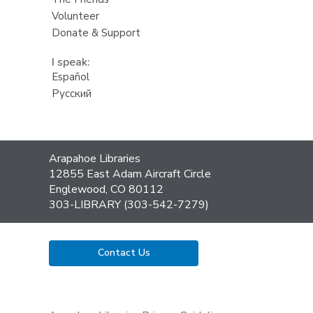
Volunteer
Donate & Support
I speak:
Español
Русский
Contact
Arapahoe Libraries
the
12855 East Adam Aircraft Circle
Library
Englewood, CO 80112
303-LIBRARY (303-542-7279)
Contact Us
,
opens