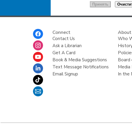
Footer
Connect
About
Menu
Contact Us
Who W
Ask a Librarian
Histor
Get A Card
Policie
Book & Media Suggestions
Board 
Text Message Notifications
Media 
Email Signup
In the