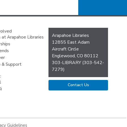
volved
Contact
Arapahoe Libraries
 at Arapahoe Libraries
the
12855 East Adam
ships
Library
Aircraft Circle
iends
Englewood, CO 80112
eer
303-LIBRARY (303-542-
 & Support
7279)
:
l
Contact Us
й
acy Guidelines