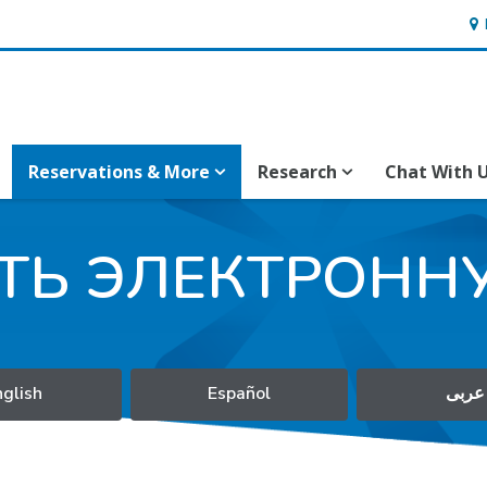
Hou
Reservations & More
Research
Chat With 
Ь ЭЛЕКТРОНН
nglish
Español
عربى