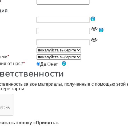
)
*
ция
еки
*
ия от нас?
*
Да
нет
тветственности
тственность за все материалы, полученные с помощью этой
тере карты.
нажать кнопку «Принять».