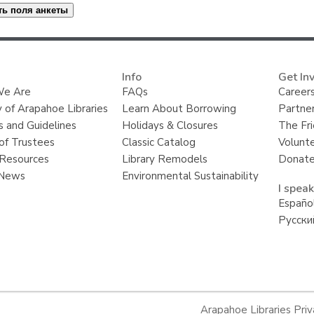
Info
Get In
e Are
FAQs
Careers
y of Arapahoe Libraries
Learn About Borrowing
Partner
s and Guidelines
Holidays & Closures
The Fr
of Trustees
Classic Catalog
Volunt
Resources
Library Remodels
Donate
 News
Environmental Sustainability
I speak
Españo
Русски
Arapahoe Libraries Priv