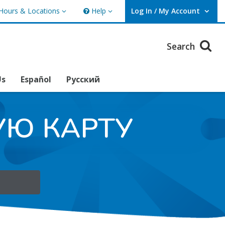
Hours & Locations
Help
Log In / My Account
rs & Locations
Help
User Log In / My Account.
Search
Us
Español
Русский
УЮ КАРТУ