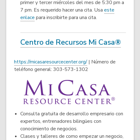
primer y tercer miércoles del mes de 5:30 pm a
7 pm. Es requerido hacer una cita. Usa
este
,
enlace
para inscribirte para una cita.
opens
a
new
,
Centro de Recursos Mi Casa®
window
o
p
,
https://micasaresourcecenter.org/
| Número de
e
o
teléfono general: 303-573-1302
n
p
s
e
a
n
n
s
e
a
w
Consulta gratuita de desarrollo empresario con
n
w
expertos, entrenadores bilingües con
e
i
conocimiento de negocios.
w
n
Clases y talleres de como empezar un negocio,
w
d