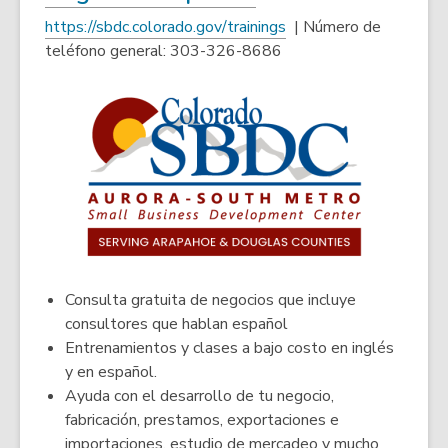
opens
,
https://sbdc.colorado.gov/trainings
| Número de
a
o
teléfono general: 303-326-8686
p
new
e
window
n
s
a
n
e
w
w
i
Consulta gratuita de negocios que incluye
n
consultores que hablan español
d
Entrenamientos y clases a bajo costo en inglés
o
y en español.
w
Ayuda con el desarrollo de tu negocio,
fabricación, prestamos, exportaciones e
importaciones, estudio de mercadeo y mucho