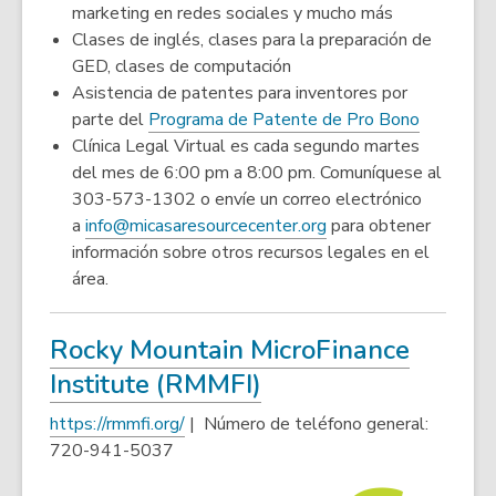
marketing en redes sociales y mucho más
i
o
Clases de inglés, clases para la preparación de
n
w
GED, clases de computación
d
Asistencia de patentes para inventores por
o
,
parte del
Programa de Patente de Pro Bono
w
opens
Clínica Legal Virtual es cada segundo martes
a
del mes de 6:00 pm a 8:00 pm. Comuníquese al
new
303-573-1302 o envíe un correo electrónico
,
window
a
info@micasaresourcecenter.org
para obtener
opens
información sobre otros recursos legales en el
a
área.
new
window
Rocky Mountain MicroFinance
Institute (RMMFI)
,
https://rmmfi.org/
| Número de teléfono general:
o
720-941-5037
p