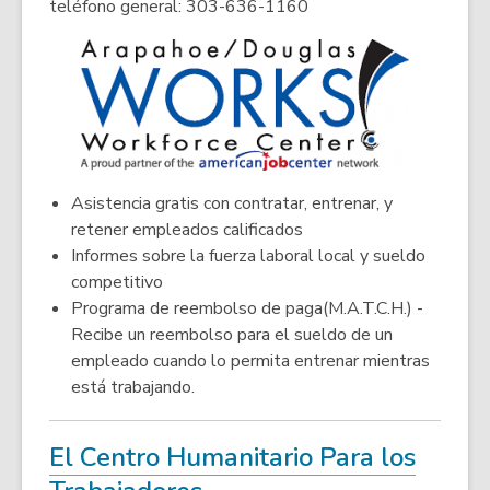
a
o
teléfono general: 303-636-1160
p
new
e
window
n
s
a
n
e
Asistencia gratis con contratar, entrenar, y
w
retener empleados calificados
w
Informes sobre la fuerza laboral local y sueldo
i
competitivo
n
Programa de reembolso de paga(M.A.T.C.H.) -
d
Recibe un reembolso para el sueldo de un
o
empleado cuando lo permita entrenar mientras
w
está trabajando.
El Centro Humanitario Para los
,