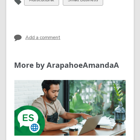
all
all
cards
cards
in
in
Add a comment
More by ArapahoeAmandaA