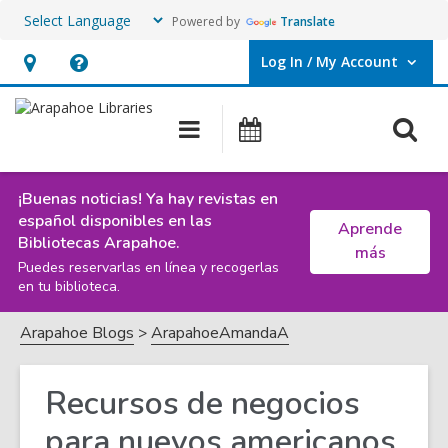
Powered by
Translate
Log In / My Account
User Log In / My Account.
Hours
Help,
&
opens
O
Main
Events
Location,
an
navigation
s
opens
overlay
f
an
¡Buenas noticias! Ya hay revistas en
español disponibles en las
overlay
Aprende
Bibliotecas Arapahoe.
más
Puedes reservarlas en línea y recogerlas
en tu biblioteca.
Arapahoe Blogs
ArapahoeAmandaA
Recursos de negocios
para nuevos americanos