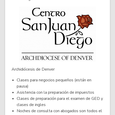
p
new
e
window
n
s
a
n
e
w
w
i
n
Archidiócesis de Denver
d
o
Clases para negocios pequeños (están en
w
pausa)
Asistencia con la preparación de impuestos
Clases de preparación para el examen de GED y
clases de ingles
Noches de consulta con abogados son todos el