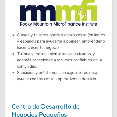
e
n
s
a
n
e
Clases y talleres gratis o a bajo costo (en inglés
w
y español) para ayudarte a planear, emprender o
w
hacer crecer tu negocio.
i
Tutoría y entrenamiento individualizados, y
n
además conexiones a recursos confiables en la
d
comunidad.
o
Subsidios y préstamos con bajo interés para
w
ayudar con los costos operativos o de inicio.
Centro de Desarrollo de
,
Negocios Pequeños