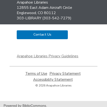
Contact
Arapahoe Libraries
the
12855 East Adam Aircraft Circle
Library
Englewood, CO 80112
303-LIBRARY (303-542-7279)
Contact Us
,
opens
Arapahoe Libraries Privacy Guidelines
a
new
window
Terms of Use
,
Privacy Statement
,
opens
opens
Accessibility Statement
,
a
a
opens
© 2026 Arapahoe Libraries
new
new
a
window
window
new
window
Powered by BiblioCommons.