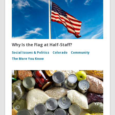
Why Is the Flag at Half-Staff?
Social Issues & Politics
Colorado
Community
The More You Know