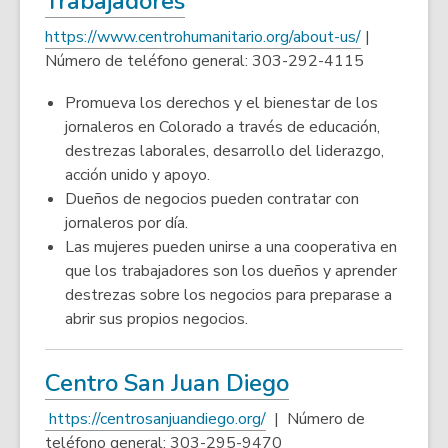
Trabajadores
opens
,
https://www.centrohumanitario.org/about-us/
|
a
o
Número de teléfono general: 303-292-4115
p
new
Promueva los derechos y el bienestar de los
e
window
jornaleros en Colorado a través de educación,
n
destrezas laborales, desarrollo del liderazgo,
s
acción unido y apoyo.
a
Dueños de negocios pueden contratar con
n
jornaleros por día.
e
Las mujeres pueden unirse a una cooperativa en
w
que los trabajadores son los dueños y aprender
w
destrezas sobre los negocios para preparase a
i
abrir sus propios negocios.
n
d
o
,
Centro San Juan Diego
w
opens
,
https://centrosanjuandiego.org/
| Número de
a
o
teléfono general: 303-295-9470